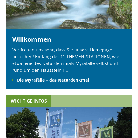
Willkommen
Wir freuen uns sehr, dass Sie unsere Homepage
besuchen! Entlang der 11 THEMEN-STATIONEN, wie
etwa jene des Naturdenkmals Myrafälle selbst und
rund um den Hausstein
[...]
Die Myrafälle – das Naturdenkmal
WICHTIGE INFOS