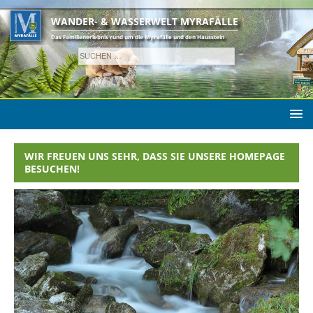
WANDER- & WASSERWELT MYRAFÄLLE
Das Familienerlebnis rund um die Myrafälle und den Hausstein
WIR FREUEN UNS SEHR, DASS SIE UNSERE HOMEPAGE
BESUCHEN!