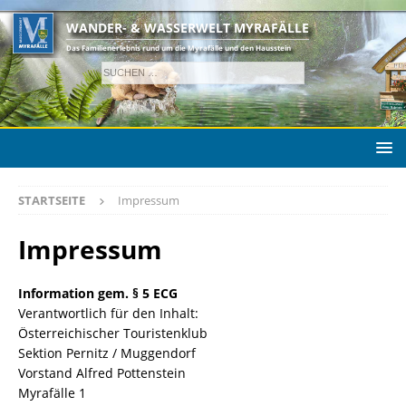
WANDER- & WASSERWELT MYRAFÄLLE
Das Familienerlebnis rund um die Myrafälle und den Hausstein
STARTSEITE
Impressum
Impressum
Information gem. § 5 ECG
Verantwortlich für den Inhalt:
Österreichischer Touristenklub
Sektion Pernitz / Muggendorf
Vorstand Alfred Pottenstein
Myrafälle 1