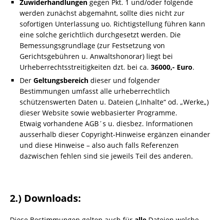
Zuwiderhandlungen
gegen Pkt. 1 und/oder folgende
werden zunächst abgemahnt, sollte dies nicht zur
sofortigen Unterlassung uo. Richtigstellung führen kann
eine solche gerichtlich durchgesetzt werden. Die
Bemessungsgrundlage (zur Festsetzung von
Gerichtsgebühren u. Anwaltshonorar) liegt bei
Urheberrechtsstreitigkeiten dzt. bei ca.
36000,- Euro
.
Der
Geltungsbereich
dieser und folgender
Bestimmungen umfasst alle urheberrechtlich
schützenswerten Daten u. Dateien („
Inhalte
“ od. „
Werke
„)
dieser Website sowie webbasierter Programme.
Etwaig vorhandene AGB´s u. diesbez. Informationen
ausserhalb dieser Copyright-Hinweise ergänzen einander
und diese Hinweise – also auch falls Referenzen
dazwischen fehlen sind sie jeweils Teil des anderen.
2.) Downloads:
Diese Bestimmungen gelten auch für
alle
Dateien welche