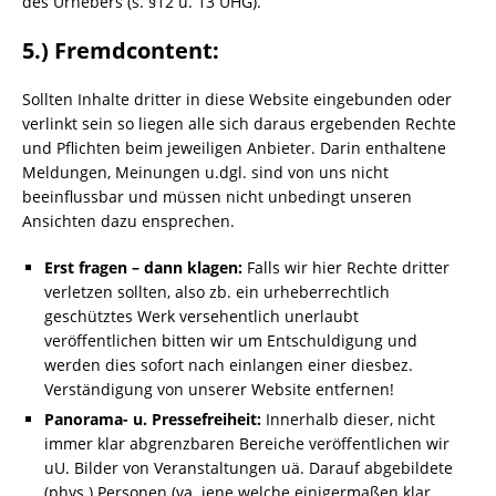
des Urhebers (s. §12 u. 13 UHG).
5.) Fremdcontent:
Sollten Inhalte dritter in diese Website eingebunden oder
verlinkt sein so liegen alle sich daraus ergebenden Rechte
und Pflichten beim jeweiligen Anbieter. Darin enthaltene
Meldungen, Meinungen u.dgl. sind von uns nicht
beeinflussbar und müssen nicht unbedingt unseren
Ansichten dazu ensprechen.
Erst fragen – dann klagen:
Falls wir hier Rechte dritter
verletzen sollten, also zb. ein urheberrechtlich
geschütztes Werk versehentlich unerlaubt
veröffentlichen bitten wir um Entschuldigung und
werden dies sofort nach einlangen einer diesbez.
Verständigung von unserer Website entfernen!
Panorama- u. Pressefreiheit:
Innerhalb dieser, nicht
immer klar abgrenzbaren Bereiche veröffentlichen wir
uU. Bilder von Veranstaltungen uä. Darauf abgebildete
(phys.) Personen (va. jene welche einigermaßen klar