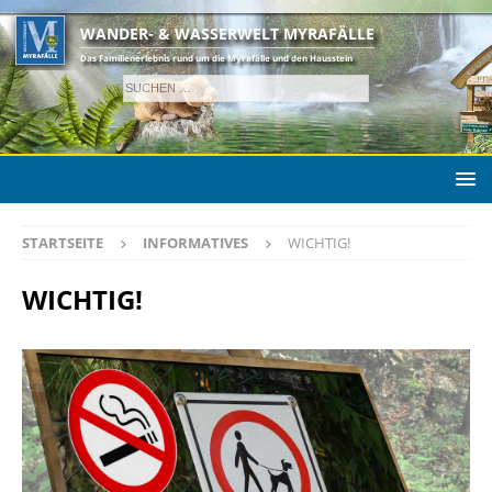
WANDER- & WASSERWELT MYRAFÄLLE
Das Familienerlebnis rund um die Myrafälle und den Hausstein
STARTSEITE
INFORMATIVES
WICHTIG!
WICHTIG!