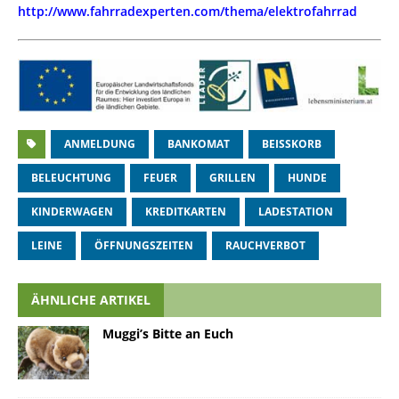
http://www.fahrradexperten.com/thema/elektrofahrrad
ANMELDUNG
BANKOMAT
BEISSKORB
BELEUCHTUNG
FEUER
GRILLEN
HUNDE
KINDERWAGEN
KREDITKARTEN
LADESTATION
LEINE
ÖFFNUNGSZEITEN
RAUCHVERBOT
ÄHNLICHE ARTIKEL
Muggi’s Bitte an Euch