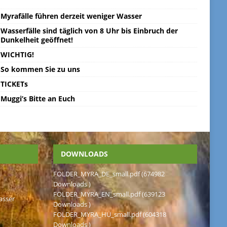
Myrafälle führen derzeit weniger Wasser
Wasserfälle sind täglich von 8 Uhr bis Einbruch der
Dunkelheit geöffnet!
WICHTIG!
So kommen Sie zu uns
TICKETs
Muggi’s Bitte an Euch
DOWNLOADS
FOLDER_MYRA_DE_small.pdf (674982
Downloads )
FOLDER_MYRA_EN_small.pdf (639123
asser
Downloads )
FOLDER_MYRA_HU_small.pdf (604318
Downloads )