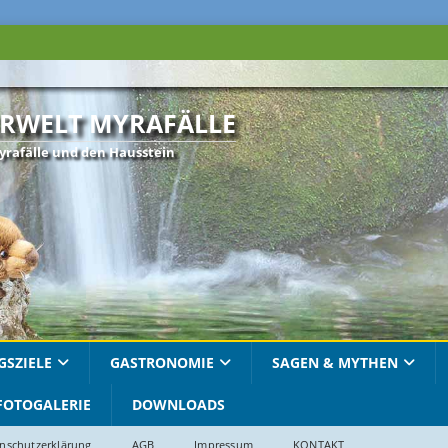
RWELT MYRAFÄLLE
yrafälle und den Hausstein
GSZIELE
GASTRONOMIE
SAGEN & MYTHEN
FOTOGALERIE
DOWNLOADS
nschutzerklärung
AGB
Impressum
KONTAKT