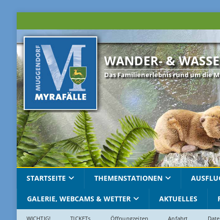
WANDER- & WASSE
Das Familienerlebnis rund um die M
STARTSEITE
THEMENSTATIONEN
AUSFLU
GALERIE, WEBCAMS & WETTER
AKTUELLES
WICHTIG!
TICKETs
Öffnungzeiten
Anfahrt
Date