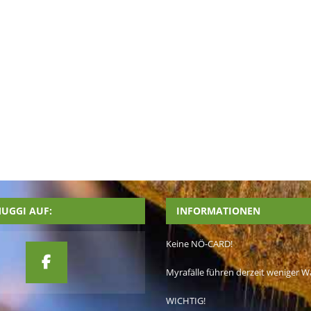
UGGI AUF:
INFORMATIONEN
Keine NÖ-CARD!
Myrafälle führen derzeit weniger W
WICHTIG!