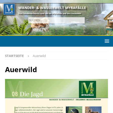
WANDER- & WASSERWELT MYRAFÄLLE
Das Familienerlebnis rund um die Myrafälle und den Hausstein
STARTSEITE
Auerwild
Auerwild