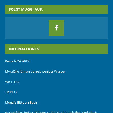
FOLGT MUGGI AUF:
INFORMATIONEN
Keine NÖ-CARD!
Myrafälle führen derzeit weniger Wasser
WICHTIG!
TICKETs
Muggi’s Bitte an Euch
Wasserfälle sind täglich von 8 Uhr bis Einbruch der Dunkelheit