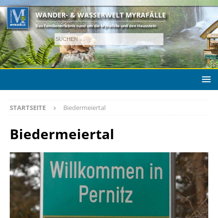
WANDER- & WASSERWELT MYRAFÄLLE
Das Familienerlebnis rund um die Myrafälle und den Hausstein
STARTSEITE
Biedermeiertal
Biedermeiertal