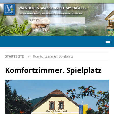
WANDER- & WASSERWELT MYRAFÄLLE
Das Familienerlebnis rund um die Myrafälle und den Hausstein
STARTSEITE
Komfortzimmer. Spielplatz
Komfortzimmer. Spielplatz