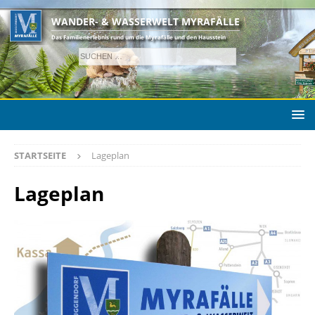
WANDER- & WASSERWELT MYRAFÄLLE
Das Familienerlebnis rund um die Myrafälle und den Hausstein
STARTSEITE
Lageplan
Lageplan