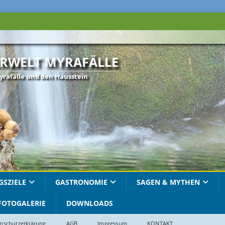
RWELT MYRAFÄLLE
yrafälle und den Hausstein
GSZIELE
GASTRONOMIE
SAGEN & MYTHEN
FOTOGALERIE
DOWNLOADS
nschutzerklärung
AGB
Impressum
KONTAKT