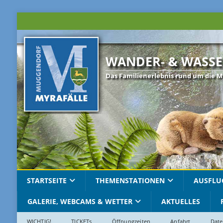
WANDER- & WASSE
Das Familienerlebnis rund um die M
STARTSEITE
THEMENSTATIONEN
AUSFLU
GALERIE, WEBCAMS & WETTER
AKTUELLES
WICHTIG!
TICKETs
Öffnungzeiten
Anfahrt
Date