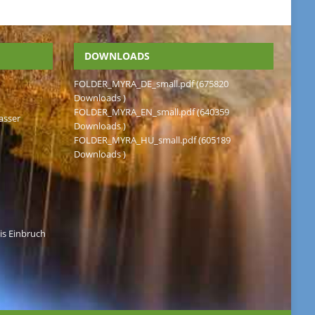
DOWNLOADS
FOLDER_MYRA_DE_small.pdf (675820
Downloads )
FOLDER_MYRA_EN_small.pdf (640359
asser
Downloads )
FOLDER_MYRA_HU_small.pdf (605189
Downloads )
bis Einbruch