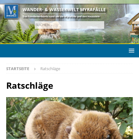
WANDER- & WASSERWELT MYRAFÄLLE
Das Familienerlebnis rund um die Myrafälle und den Hausstein
STARTSEITE
Ratschläge
Ratschläge